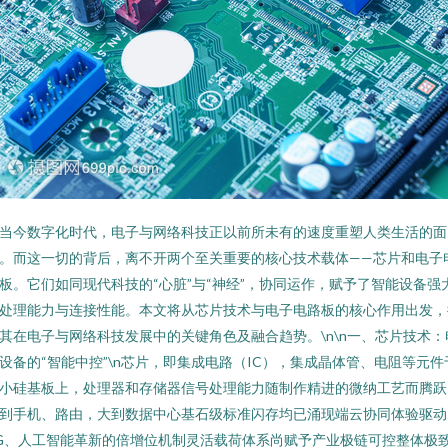
当今数字化时代，电子与网络科技正以前所未有的速度重塑人类生活的面
。而这一切的背后，离不开两个至关重要的核心技术载体——芯片和电子
板。它们如同现代科技的“心脏”与“神经”，协同运作，赋予了智能设备强
处理能力与连接性能。本文将从芯片技术与电子电路板的核心作用出发，
其在电子与网络科技发展中的关键角色及融合趋势。\n\n一、芯片技术：
设备的“智能中控”\n芯片，即集成电路（IC），集成晶体管、电阻等元件
小硅基板上，处理器和存储器信号处理能力随制作精进的微纳工艺而腾跃
到手机、路由，大到数据中心基石级标准闪存均已涌现端云协同体验驱动
G、人工智能革新的倍增位机制灵活载荷体系尚赋予产业极链可控整体极