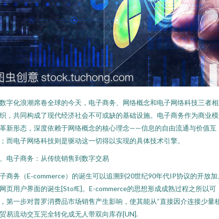
数字化浪潮席卷全球的今天，电子商务、网络概念和电子网络科技三者相
织，共同构成了现代经济社会不可或缺的基础设施。电子商务作为商业模
革新形态，深度依赖于网络概念的核心理念——信息的自由流通与价值互
；而电子网络科技则是驱动这一切得以实现的具体技术引擎。
、电子商务：从传统销售到数字交易
子商务（E‑commerce）的诞生可以追溯到20世纪90年代IP协议的开放加
网页用户界面的诞生[StofE]。E-commerce的思想形成成熟过程之所以可
，第一步对普罗消费品市场销售产生影响，使其能从“直接因介连接少量
贸易流动交互完全转化成无人带双向库存[UN].