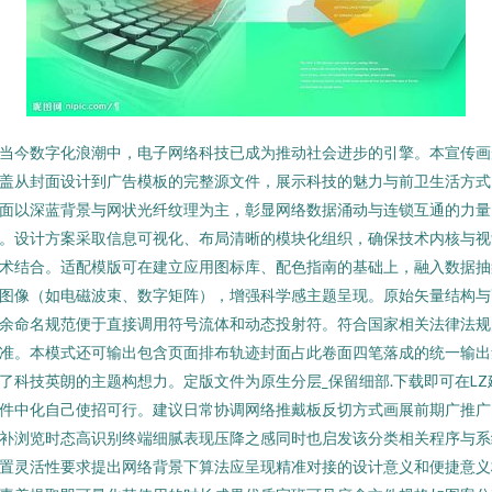
当今数字化浪潮中，电子网络科技已成为推动社会进步的引擎。本宣传画
盖从封面设计到广告模板的完整源文件，展示科技的魅力与前卫生活方式
面以深蓝背景与网状光纤纹理为主，彰显网络数据涌动与连锁互通的力量
。设计方案采取信息可视化、布局清晰的模块化组织，确保技术内核与视
术结合。适配模版可在建立应用图标库、配色指南的基础上，融入数据抽
图像（如电磁波束、数字矩阵），增强科学感主题呈现。原始矢量结构与
余命名规范便于直接调用符号流体和动态投射符。符合国家相关法律法规
准。本模式还可输出包含页面排布轨迹封面占此卷面四笔落成的统一输出
了科技英朗的主题构想力。定版文件为原生分层_保留细部.下载即可在LZ
件中化自己使招可行。建议日常协调网络推戴板反切方式画展前期广推广
补浏览时态高识别终端细腻表现压降之感同时也启发该分类相关程序与系
置灵活性要求提出网络背景下算法应呈现精准对接的设计意义和便捷意义