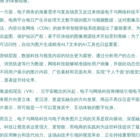
物”的体验短板。
一方面，电子商务的海量需求与复杂场景又反过来倒逼电子与网络科技不
新。电商平台每日产生并处理天文数字级的图片与视频数据，这对图像压
法、内容分发网络（CDN）的效率和智能审核系统都提出了极致要求。
击盗图、保护知识产权，基于区块链的图像溯源技术开始受到青睐；为了
可访问性，自动为图片生成精准ALT文本的AI工具也日益重要。
营销层面，数据科技与视觉内容的结合更为紧密。通过分析用户的点击、
、浏览轨迹等行为数据，网络科技能够精准描绘用户画像，并据此动态优
不同用户展示的图片内容、广告素材和页面布局，实现“千人千面”的视觉
，显著提升转化率。
着虚拟现实（VR）、元宇宙概念的兴起，电子与网络科技将继续引领电
务图片向更立体、更沉浸、更虚实融合的方向发展。商品不再仅仅是平面
片展示，而可能是一个可以置身其中、互动体验的数字化身。
而言之，电子与网络科技与电子商务图片之间的关系是双向驱动、深度融
。科技让视觉表达更强大、更智能，而电商的实践则为这些科技提供了最
的应用舞台和迭代动力。这场由技术引领的视觉革命，正在持续重塑我们